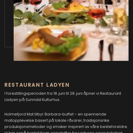
RESTAURANT LADYEN
I forestillingsperioden fra 18. juni til 28. juni åpner vi Restaurant
Ladyen på Sunndal Kulturhus.
Holmefjord Mat tilbyr Barbara-buffet – en spennende
matopplevelse basert på lokale råvarer, tradisjonsrike
produksjonsmetoder og smaker inspirert av våre besteforeldre.
Vi har også hentet frem oppskrifter fra Ladyens egen kokebok