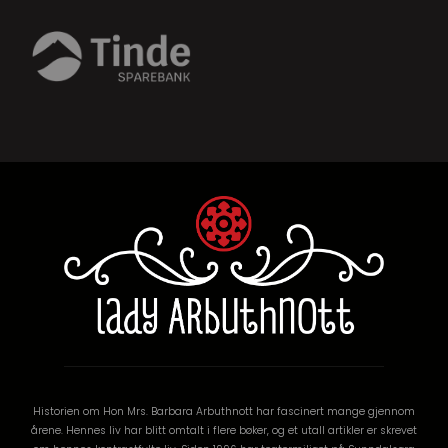
Historien om Hon Mrs. Barbara Arbuthnott har fascinert mange gjennom
årene. Hennes liv har blitt omtalt i flere bøker, og et utall artikler er skrevet