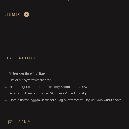
LES MER
SISTE INNLEGG
Vi trenger flere frivillige
Det er eit nytt navn av året
Billettsalget åpner snart for Lady Arbuthnott 2023
Billetter til forestillingene i 2022 er nå ute for salg
Flere billetter legges ut for salg -og ekstraforestilling av Lady Arbuthnott
ARKIV