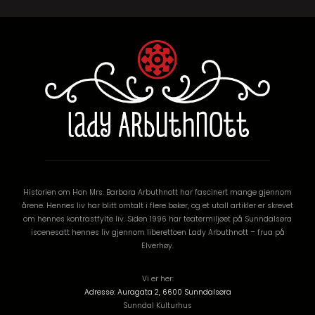
Historien om Hon Mrs. Barbara Arbuthnott har fascinert mange gjennom
årene. Hennes liv har blitt omtalt i flere bøker, og et utall artikler er skrevet
om hennes kontrastfylte liv. Siden 1996 har teatermiljøet på Sunndalsøra
iscenesatt hennes liv gjennom liberettoen Lady Arbuthnott – frua på
Elverhøy.
Vi er her:
Adresse: Auragata 2, 6600 Sunndalsøra
Sunndal Kulturhus