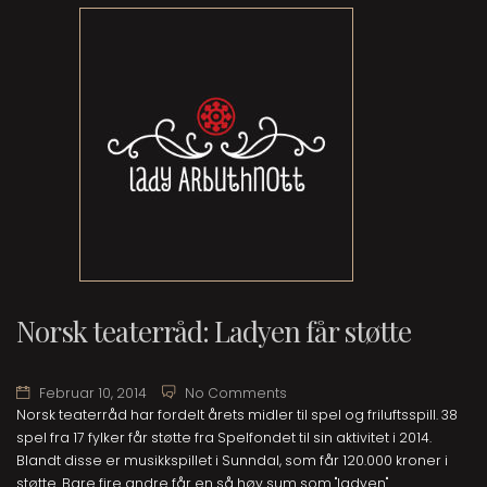
Norsk teaterråd: Ladyen får støtte
Februar 10, 2014
No Comments
Norsk teaterråd har fordelt årets midler til spel og friluftsspill. 38
spel fra 17 fylker får støtte fra Spelfondet til sin aktivitet i 2014.
Blandt disse er musikkspillet i Sunndal, som får 120.000 kroner i
støtte. Bare fire andre får en så høy sum som "ladyen".