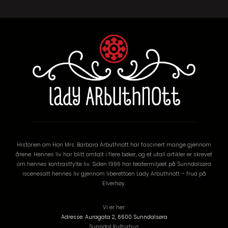
Historien om Hon Mrs. Barbara Arbuthnott har fascinert mange gjennom
årene. Hennes liv har blitt omtalt i flere bøker, og et utall artikler er skrevet
om hennes kontrastfylte liv. Siden 1996 har teatermiljøet på Sunndalsøra
iscenesatt hennes liv gjennom liberettoen Lady Arbuthnott – frua på
Elverhøy.
Vi er her:
Adresse: Auragata 2, 6600 Sunndalsøra
Sunndal Kulturhus