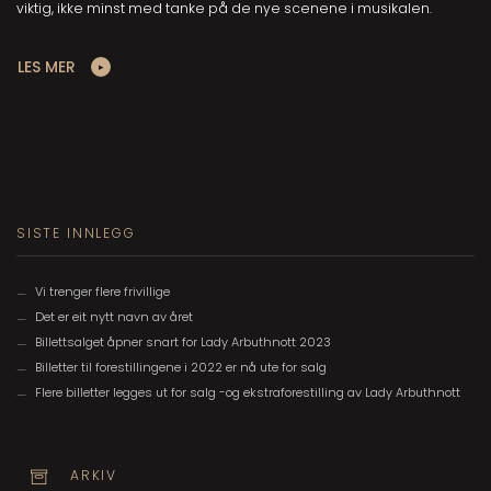
viktig, ikke minst med tanke på de nye scenene i musikalen.
LES MER
SISTE INNLEGG
Vi trenger flere frivillige
Det er eit nytt navn av året
Billettsalget åpner snart for Lady Arbuthnott 2023
Billetter til forestillingene i 2022 er nå ute for salg
Flere billetter legges ut for salg -og ekstraforestilling av Lady Arbuthnott
ARKIV