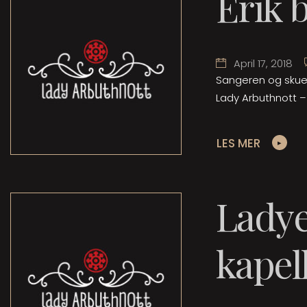
Erik 
April 17, 2018
Sangeren og skues
Lady Arbuthnott – 
LES MER
Ladye
kapel