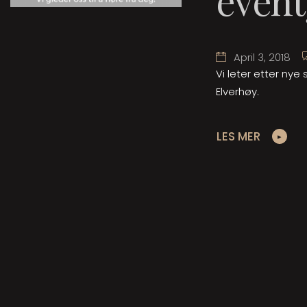
event
April 3, 2018
Vi leter etter nye
Elverhøy.
LES MER