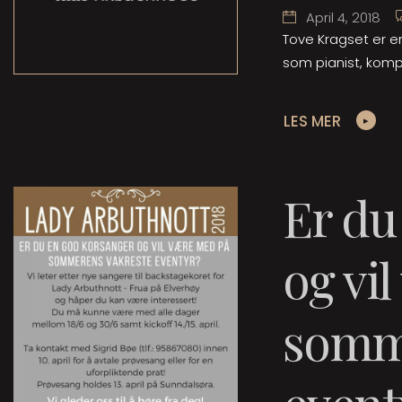
April 4, 2018
Tove Kragset er e
som pianist, komp
LES MER
Er du
og vi
somm