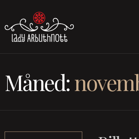
Måned:
novemb