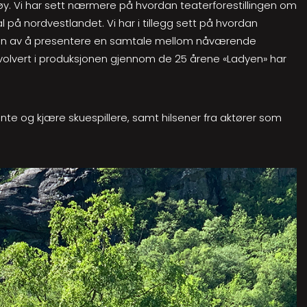
øy. Vi har sett nærmere på hvordan teaterforestillingen om
al på nordvestlandet. Vi har i tillegg sett på hvordan
leden av å presentere en samtale mellom nåværende
lvert i produksjonen gjennom de 25 årene «Ladyen» har
ente og kjære skuespillere, samt hilsener fra aktører som