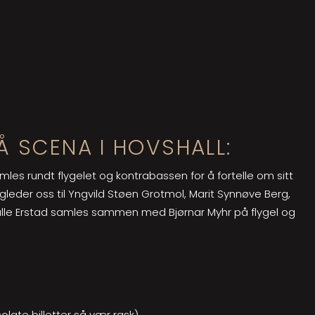
PÅ SCENA I HOVSHALL:
les rundt flygelet og kontrabassen for å fortelle om sitt
Vi gleder oss til Yngvild Støen Grotmol, Marit Synnøve Berg,
Halle Erstad samles sammen med Bjørnar Myhr på flygel og
solgte billetter så vær rask)