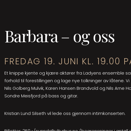
Barbara – og oss
FREDAG 19. JUNI KL. 19.00 
Et knippe kjente og kjære aktører fra Ladyens ensemble sam
forhold til forestillingen og lage nye tolkninger av låtene. 
Nils Golberg Mulvik, Karen Hansen Brandvold og Nils Arne 
Sondre Meisfjord på bass og gitar.
Kristian Lund Silseth vil lede oss gjennom intimkonserten.
Billetter: 250,-/sunndalkulturhus.no (begrensninger i antall 