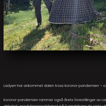
Ladyen har ankommet dalen tross korona-pandemien – og sørg
Korona-pandemien rammer også årets forestillinger av Lad
aktivitet i produksjonsselskapet på Sunndalsøra de siste u