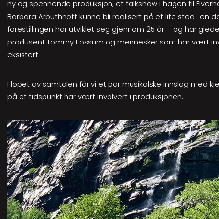
ny og spennende produksjon, et talkshow i hagen til Elverh
Barbara Arbuthnott kunne bli realisert på et lite sted i en d
forestillingen har utviklet seg gjennom 25 år – og har g
produsent Tommy Fossum og mennesker som har vært invo
eksistert.
I løpet av samtalen får vi et par musikalske innslag med kj
på et tidspunkt har vært involvert i produksjonen.